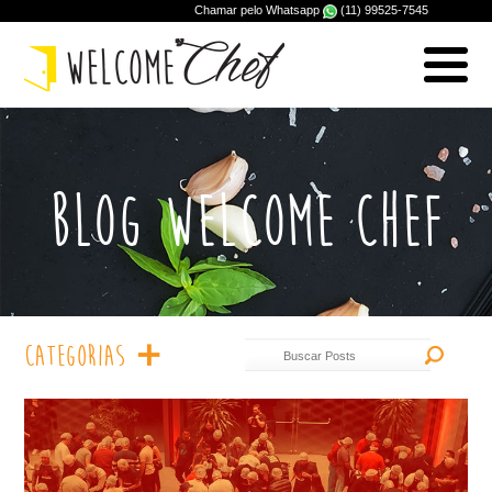
Chamar pelo Whatsapp
(11) 99525-7545
BLOG WELCOME CHEF
Categorias
remove
item